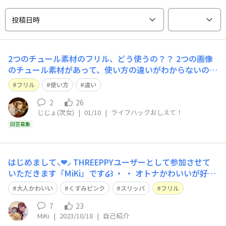
投稿日時
2つのチュール素材のフリル、どう使うの？？
2つの画像
のチュール素材があって、使い方の違いがわからないので
教えてほしいです🙏 おすすめのアレンジもあれば教えて
フリル
使い方
違い
ください
2
26
じじょ(次女)
|
01/10
|
ライフハックおしえて！
回答募集
はじめまして⸜❤︎⸝‍ THREEPPYユーザーとして参加させて
いただきます『MiKi』です໒꒱ ・ ・ オトナかわいいが好き
なママです🎀 趣味: アニメ・アイドル・美容・Disney 甘
大人かわいい
くすみピンク
スリッパ
フリル
いものより塩分派、ビールは 酔わない程度にずっと飲ん
でます🍺笑 ・ ・ THREEPPY 商品で最近のお気に入
7
23
MiKi
|
2023/10/18
|
自己紹介