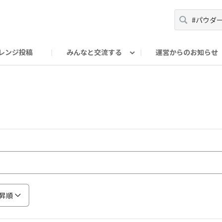
レンジ投稿
みんなと交流する
運営からのお知らせ
輪
Oの輪サークル
アンバサダー's ROOM
DAISOあんしんラボ
昇順