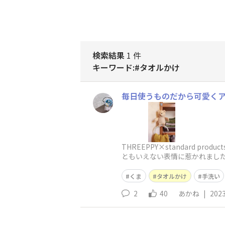
検索結果
1 件
キーワード:#タオルかけ
毎日使うものだから可愛くア
THREEPPY×standard 
ともいえない表情に惹かれまし
た！standar
くま
タオルかけ
手洗い
2
40
あかね
|
2023