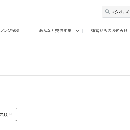
レンジ投稿
みんなと交流する
運営からのお知らせ
輪
Oの輪サークル
アンバサダー's ROOM
DAISOあんしんラボ
昇順