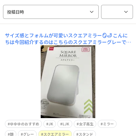
投稿日時
サイズ感とフォルムが可愛いスクエアミラー🪞🛁
こんに
ちは今回紹介するのはこちらのスクエアミラーグレーで
す‼️ 【4549131885781】 200円商品ではあるのですがそ
れ以上に使い勝手が良いと感じました👍🏻 私はもともと大
きくて薄い鏡を使っていたのですが何枚割ったことやら
🫣 白とグレーがあ
ゆゆゆのおすすめ
JK
LJK
女子高生
ミラー
鏡
グレー
スクエアミラー
スタンド