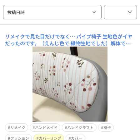
投稿日時
リメイクで見た目だけでなく…
パイプ椅子 生地色がイヤ
だったのです。（えんじ色で 織物生地でした）解体でき
そうだったので 思い切って張替え実行☘生地は 傷みが出
始めた 元ベットパッド。よりふかふかするようにダイソ
ーさんの キルト芯をプラス。 チクチクする化繊生地が苦
手なので綿素材に変更できてよかった。カバーリ
リメイク
ハンドメイド
ハンドクラフト
椅子
クッション
カバーリング
カバー