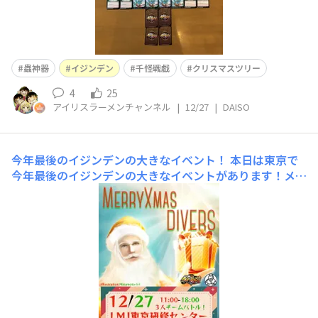
蟲神器
イジンデン
千怪戦戯
クリスマスツリー
4
25
アイリスラーメンチャンネル
|
12/27
|
DAISO
今年最後のイジンデンの大きなイベント！
本日は東京で
今年最後のイジンデンの大きなイベントがあります！メリ
ークリスマスダイバーズ！！サイン会やビンゴ大会やチー
ム戦など大盛り上がり間違いなし！！！！めっちゃ楽し
み！！！ 蟲神器ばかり目立ってますがイジンデンもかな
り人気のカードゲームですよ！虫が苦手って人はぜひイジ
ンデンを始めてみてく