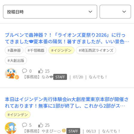
投稿日時
ブルペンで蟲神器？！「ライオンズ夏祭り2026」に行っ
てきました🐨夏本番の陽気！暑すぎましたが、いい景色で
す🕶7/18(土)、19(日)と埼玉県・ベルーナドームで開催さ
蟲神器
千怪戦戯
イジンデン
埼玉西武ライオンズ
れた「ライオンズ夏祭り2026」🦁DAISOトレーディング
カードゲームができるブースがあると聞いて、この嬉しい
大創出版
コラボに西武ファンとし
0
15
【事務局】なみ🐨
|
07/20
|
なんでも！
STAFF
本日はイジンデン先行体験会in大創産業東京本部が開催さ
れております！無事に1部が終了し、これから2部がスタ
ート✨事務局さなさんは格好いい衣装を西田社長から預か
イジンデン
り、着用！とても強そう！笑遠方からも来ていただき大変
盛り上がっております！！
5
25
【事務局】やまぴー🍊
|
06/13
|
なんでも！
STAFF