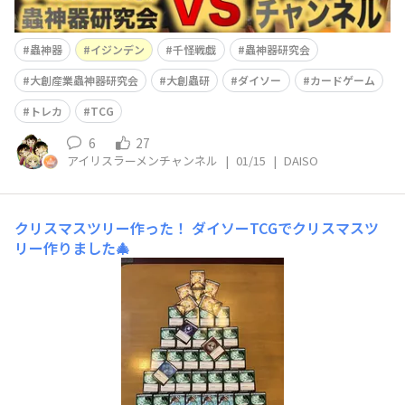
蟲神器
イジンデン
千怪戦戯
蟲神器研究会
大創産業蟲神器研究会
大創蟲研
ダイソー
カードゲーム
トレカ
TCG
6
27
アイリスラーメンチャンネル
|
01/15
|
DAISO
クリスマスツリー作った！
ダイソーTCGでクリスマスツ
リー作りました🎄