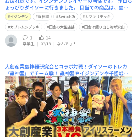
お疲れ様です。イジンデンプレイヤーの阿恪です。 昨日ち
ょっぴりダイソーに行きました。 目当ての商品は、蟲神
器のスターターパックですね。種類は何でも良いのでとり
イジンデン
蟲神器
Switch版
カマキリデッキ
あえず欲しかったので行きました。 良く行く店舗は大型
店舗ですぐ売り切れるので、基本的にブースターパックし
カブトムシデッキ
田舎の大型店舗
田舎は掘り出し物が沢山
か販売していません。 なので、望み
1
14
卒業生
|
02/18
|
なんでも！
大創産業蟲神器研究会とコラボ対戦！ダイソーのトレカ
『蟲神器』でチーム戦！
蟲神器やイジンデンや千怪戦戯
などのカードゲームを販売しているDAISO(ダイソー)の会
社『大創産業』の『大創産業蟲神器研究会』とチーム戦の
コラボ撮影をしました！https://youtu.be/pzMQHVPBP
hk?si=OxKMDi0UkLDUQLRt気になる方はぜひご視聴よろ
しくお願いします。