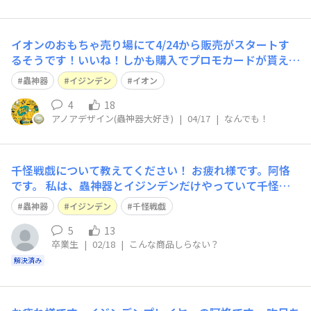
イオンのおもちゃ売り場にて4/24から販売がスタートす
るそうです！いいね！しかも購入でプロモカードが貰える
キャンペーン付き！！すごい展開だ。一方で、全国に存在
蟲神器
イジンデン
イオン
する蟲神器の公認店舗ではこれまでパックの取り扱いがで
きず、各店舗がダイソーで商品を購入し、大会の景品とし
4
18
アノアデザイン(蟲神器大好き)
|
04/17
|
なんでも！
て配布したり、スターターで教えたりと普
千怪戦戯について教えてください！
お疲れ様です。阿恪
です。 私は、蟲神器とイジンデンだけやっていて千怪戦
戯はそもそも持っていないしやったことがありません。
蟲神器
イジンデン
千怪戦戯
千怪戦戯とはどのような物なのでしょうか。以下の点を教
えていただけますと幸いです ・何がモチーフなのか ・蟲
5
13
卒業生
|
02/18
|
こんな商品しらない？
神器・イジンデンと違うところはあるのか あまりWebサ
イトでは出て
解決済み