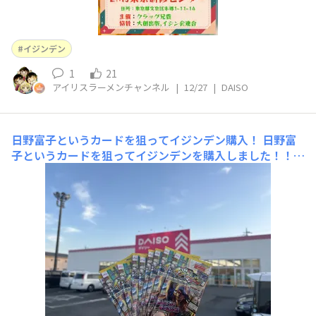
イジンデン
1
21
アイリスラーメンチャンネル
|
12/27
|
DAISO
日野富子というカードを狙ってイジンデン購入！
日野富
子というカードを狙ってイジンデンを購入しました！！残
り9パックだったので全部購入しちゃいました！再入荷た
くさんしてくれると嬉しいなあ！！ さて当たったカード
はこんな感じでした！！日野富子は当たりませんでしたが
めっちゃ良い当たりでした！！ぜひ皆さんもイジンデンを
購入して遊びましょー！