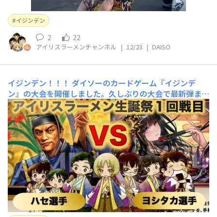
イジンデン
2
22
アイリスラーメンチャンネル
|
12/23
|
DAISO
イジンデン！！！
ダイソーのカードゲーム『イジンデ
ン』の大会を開催しました。久しぶりの大会で最新弾まで
の環境です。以前イジンデンが気になっているという方が
DAISOの輪にもいらっしゃったので投稿させていただきま
した。動画でも戦ってる様子がありますのでぜひご視聴よ
ろしくお願いします🙇