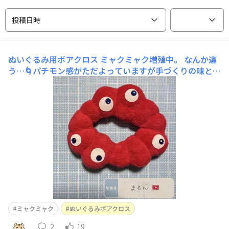
投稿日時
ぬいぐるみ用ボアクロス
ミャクミャク増殖中。 なんか違
う…🌀パチモン感がただよっていますが手づくりの味とい
うことにしておいてください。 ぬいぐるみ用ボアクロス
を買ってみました🪡 縫っていたらズレちゃいがちで難易
度は少し高めですがボアにしては使いやすい気がしま
す。 完成した
ミャクミャク
ぬいぐるみボアクロス
2
19