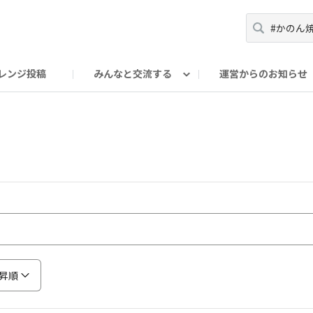
レンジ投稿
みんなと交流する
運営からのお知らせ
輪
Oの輪サークル
アンバサダー's ROOM
DAISOあんしんラボ
昇順