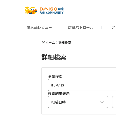
購入品レビュー
店舗パトロール
ア
だんぜんトーク
運営からのお知らせ
ーSP Blogー
プレゼントキャンペーン
1周年記念キャンペーン
公式ホームページ
知恵袋
ネットストア
教えて！DAISOの
イベント
新商品情報
DAIS
ホーム
詳細検索
詳細検索
全体検索
検索結果表示
投稿日時