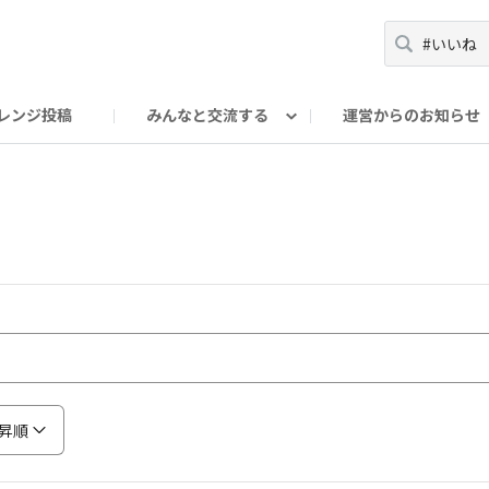
レンジ投稿
みんなと交流する
運営からのお知らせ
輪
Oの輪サークル
アンバサダー's ROOM
DAISOあんしんラボ
昇順