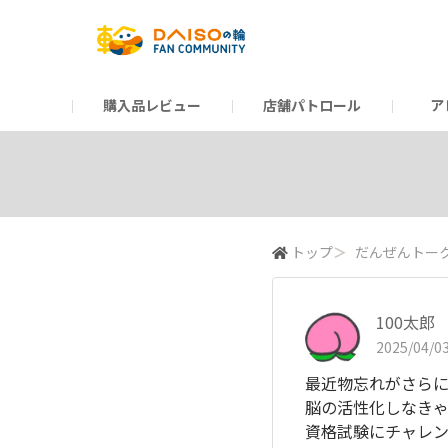
購入品レビュー
店舗パトロール
ア
だんぜんトーク
運営からのお知らせ
ーSP Blogー
プレゼントキャンペーン
1周年記念キャンペーン
公式ホームページ
知恵袋
ネットストア
教えて！DAISOの
イベント
新商品情報
DAIS
トップ
＞
だんぜんトー
100太郎
2025/04/03
最近物忘れがさら
脳の活性化しなき
資格試験にチャレ