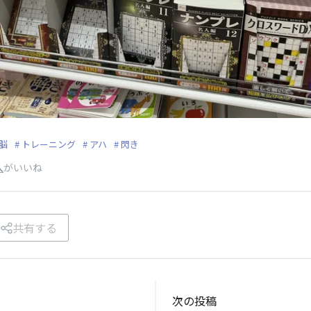
脳
トレーニング
アハ
閃き
人
がいいね
共有する
次の投稿