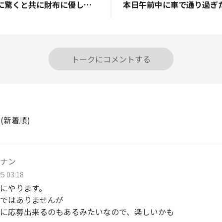
最近の釣具の充実に驚くと共に財布に優しいお値段に感謝しています。 以前よりトラウトなどでよく使うスプーンルアーを購入しているのですが、種類が増えるにつれてスプーン本体の重さ刻印が無いのが気になっていました。 同じ形状、同じ色、違う色と多数ある事を考えると、重さ刻印があるだけでも同じ種類で整理し易かったり、釣りの時にも重宝すると思います。 最近入手したスプーンも以前とは違うルアー重量の細分化が行われているので、今後発売されるスプーンには重さの刻印を入れて貰えないでしょうか？
トークにコメントする
ト
(新着順)
ナン
5 03:18
にやります。
ではありませんが
に応募出来るのもあるみたいなので、楽しいかも