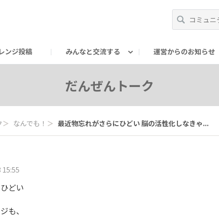
レンジ投稿
みんなと交流する
運営からのお知らせ
輪
Oの輪サークル
アンバサダー's ROOM
DAISOあんしんラボ
だんぜんトーク
ク
＞
なんでも！
＞
最近物忘れがさらにひどい 脳の活性化しなきゃ...
 15:55
にひどい
ゃ
ンジも、