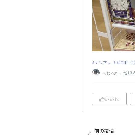
ナンプレ
活性化
、
他12
へむへむ
いいね
前の投稿