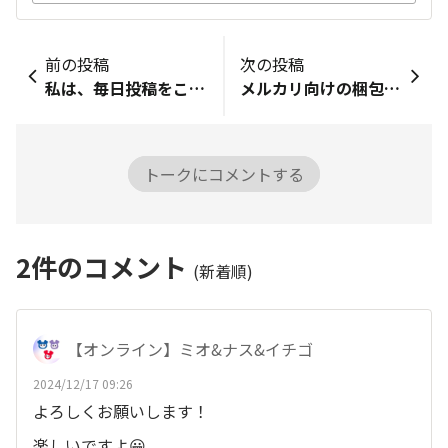
前の投稿
次の投稿
私は、毎日投稿をこれからも続けていこうと思います！ ダイソーの商品でも色んなジャンルがございます！ 「こんな商品紹介をもっとして欲しい」、「プチブロックで作ったのをみたい」などのリクエストを 良かったら、こちらに書いていただければそれを参考に投稿しようと思います。 是非、みなさんのリクエストなど待ってます。 よろしくお願いします🙇🏻‍♀️´-
メルカリ向けの梱包用品がDAISOには各種置いてありますが、「ゆうパケットプラス」や「宅急便コンパクト」の専用ダンボール箱も取り扱いがあったら、買い物ついでに補充できてもっと快適なのになぁ〜と常々思っております。 現状は、発送時に利用する郵便局やヤマト営業所またはコンビニで買えはするので理屈上は不便は何もないのですが……やっぱ梱包〜発送ってそれなりに気合いが必要ですし、終わったら気楽に手ぶらで帰るだけにしたいなぁ〜って思っちゃうんですよね。笑 DAISOに行く時は最初から「買い物して持って帰るぞ！」って気分で立ち寄るので、手ぶらで帰りたい時よりはノッている時に専用ダンボール箱を買いたいという…ただのワガママです…ゴニョゴニョ… これって私だけでしょうか？皆さんはどうですか！笑
トークにコメントする
2
件のコメント
(新着順)
【オンライン】ミオ&ナス&イチゴ
2024/12/17 09:26
よろしくお願いします！
楽しいですよ😀