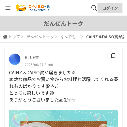
ログイン
全体検索
だんぜんトーク
トップ
＞
だんぜんトーク
＞
なんでも！
＞
CAINZ &DAISO賞が届
検索
BLUE💙
2025/06/27 21:00
CAINZ &DAISO賞が届きました☺️
素敵な商品でお買い物からお料理と活躍してくれる優
れものばかりです🤗🎶🎶
とっても嬉しいです😆
ありがとうございました🙏🏻✨✨