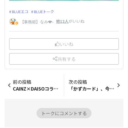
BLUEエコ
BLUEトーク
、
他12人
がいいね
【事務局】なみ🐨
いいね
共有する
前の投稿
次の投稿
CAINZ×DAISOコラボキャンペーン「CAINZ×DAISO賞」頂き有難うございました🥰 大切に使わせて頂きます! これからもECOを心掛けたいと思います🍀
「かずカード」、今ならイオンレイクタウン店にわりとたっぷりありますよ〜（6月27日訪問時点）
トークにコメントする