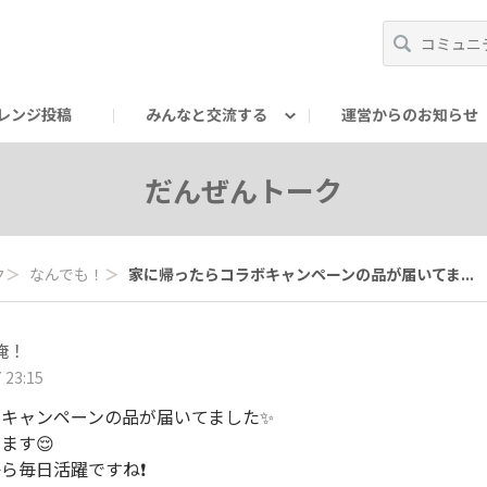
レンジ投稿
みんなと交流する
運営からのお知らせ
輪
Oの輪サークル
アンバサダー's ROOM
DAISOあんしんラボ
だんぜんトーク
ク
＞
なんでも！
＞
家に帰ったらコラボキャンペーンの品が届いてま...
俺！
 23:15
キャンペーンの品が届いてました✨
ます😌
ら毎日活躍ですね❗