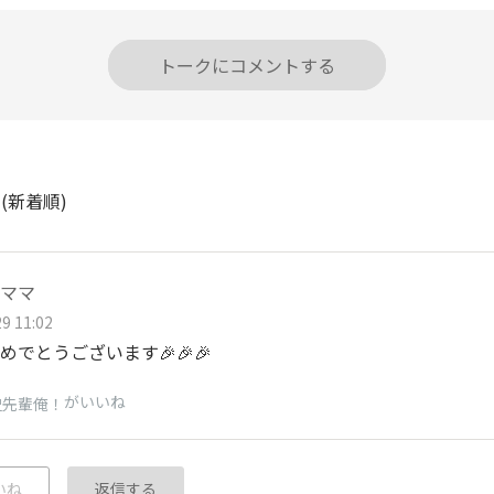
トークにコメントする
ト
(新着順)
ママ
9 11:02
めでとうございます🎉🎉🎉
がいいね
史先輩俺！
いね
返信する