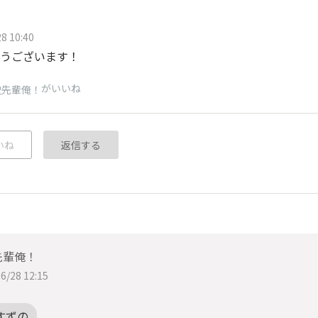
8 10:40
うございます！
がいいね
史先輩俺！
いね
返信する
先輩俺！
6/28 12:15
すずの