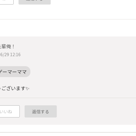
先輩俺！
6/29 12:16
ゲーマーママ
うございます✨
いいね
返信する