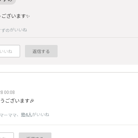
うございます✨
がいいね
すずの
いいね
返信する
8 00:08
うございます🎉
、
他4人
がいいね
マーママ