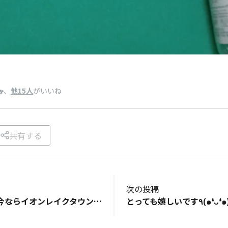
、
他15人
がいいね

共有する
次の投稿
「かずカード」、今ならイオンレイクタウン店にわりとたっぷりありますよ〜（6月27日訪問時点）