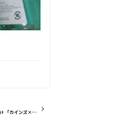
とっても嬉しいです٩(๑❛ᴗ❛๑)۶ 「カインズ×ダイソー賞」の賞品が届きました♪ ありがとうございます😃 スタプロのロゴ入りエコバッグはこんな小さくなる✨紐の絞りにストッパーまで付いてる‼️ 播州ハンカチは。「山野草」✨ 野草ばかり食べてる私にピッタリです笑 これからも、エコな生活加速させます🌲