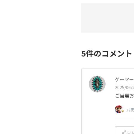
5
件のコメン
ゲーマー
2025/06/2
ご当選お
武
い