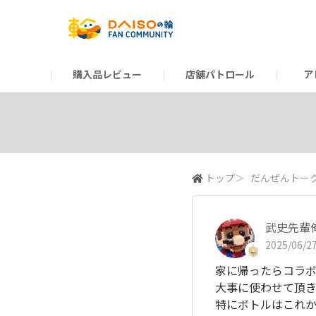
購入品レビュー
店舗パトロール
ア
だんぜんトーク
運営からのお知らせ
ーSP Blogー
プレゼントキャンペーン
1周年記念キャンペーン
公式ホームページ
知恵袋
ネットストア
教えて！DAISOの
イベント
新商品情報
DAIS
トップ
＞
だんぜんトー
武史先輩
2025/06/27
家に帰ったらコラボ
大事に使わせて頂き
特にボトルはこれか