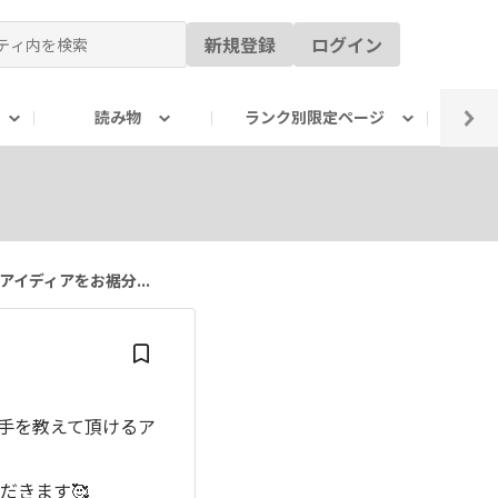
新規登録
ログイン
読み物
ランク別限定ページ
イ
イディアをお裾分...
手を教えて頂けるア
だきます🥰