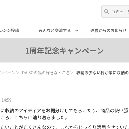
レンジ投稿
みんなと交流する
運営からのお知らせ
輪
Oの輪サークル
アンバサダー's ROOM
DAISOあんしんラボ
1周年記念キャンペーン
ャンペーン
＞
DAISOの輪の好きなところ
＞
収納の少ない我が家に収納のア
 14:59
家に収納のアイディアをお裾分けしてもらえたり、商品の使い勝
ところ、こちらに辿り着きました。
たいことがたくさんなので、これからじっくり活用させていた