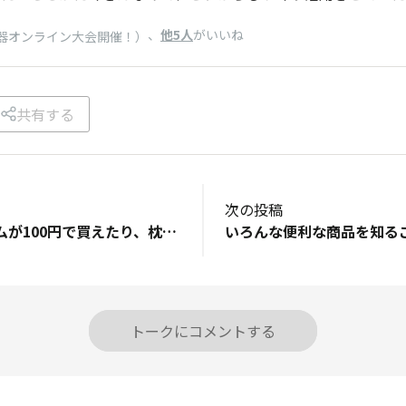
、
他5人
がいいね
蟲神器オンライン大会開催！）
共有する
次の投稿
ジェットストリームが100円で買えたり、枕カバーが100円で買えたり、夏は大きい保冷剤が100円で買えて凄く助かります 日々新発売される物を探すのも楽しみだし 週１でＤＡＩＳＯに探険にお邪魔してます
いろんな便利な商品を知る
トークにコメントする