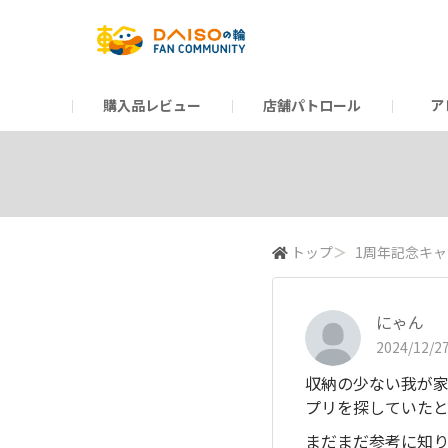
購入品レビュー
店舗パトロール
ア
だんぜんトーク
運営からのお知らせ
ーSP Blogー
プレゼントキャンペーン
1周年記念キャンペーン
公式ホームページ
知恵袋
ネットストア
教えて！DAISOの
イベント
新商品情報
DAIS
トップ
＞
1周年記念キ
にゃん
2024/12/27
収納の少ない我が
プリを探していた
まだまだ参考に知り