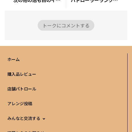
次の他の店も白のイエティは無し ショッキング！！ というか、一番近い店舗だけ、イエティの在庫は全て取扱いなしになってるのに現場にはあった。 なんでだ？？
パトローラーランクになりました！！ 嬉しいっ！！
トークにコメントする
ホーム
購入品レビュー
店舗パトロール
アレンジ投稿
みんなと交流する