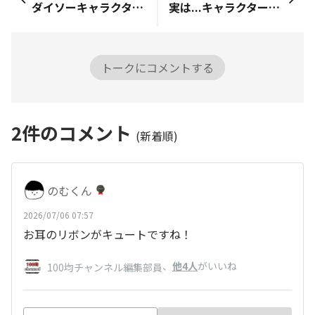
ダイソーキャラクター案続いて、5人目!!☆☆☆くまちょ(クマ)由来：「クマ」と「ちょっと便利」を組み合わせた名前。親しみやすく可愛らしい印象を意識。性格：・のんびり屋だけど発明好き。・「ちょっと便利」なアイデアを思いつくことが多い。担当イメージ：便利グッズ、アイデア商品
実は...キャラクターの中に隠れているものがあります！​もう正解者もいらっしゃいますが、何が隠れているでしょう？分かった方はコメントお願い致します🙇‍♀️✨
トークにコメントする
2
件のコメント
(新着順)
のむくん
2026/07/06 07:57
お耳のリボンがキュートですね！
、
他4人
がいいね
100均チャンネル編集部員