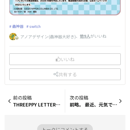
蟲神器
switch
、
他9人
がいいね
アノアデザイン(蟲神器大好き)
いいね
共有する
前の投稿
次の投稿
THREEPPY LETTER🐑プレゼントの応募は10/31(金)まで！ こんにちは！事務局のなみです🐨 「読み物」コーナーの「THREEPPY LETTER🐑」10月号では、読者プレゼント企画を実施中！ 10月号前編・10月号後編の両方にコメントしてくださった方の中から抽選で2名の方へ、記事内で選ばれたTHREEPPYアイテムのギフトセットをプレゼントいたします🎁✨ 「かわいい」だけではないTHREEPPYの魅力がきっと見つかるコラムです♪ みなさまのコメント、お待ちしております🎀
前略。 最近、元気です。 観葉植物は、 元気が出ましたら、育つかもしれません。 よかったです。 夫が、観てくれてます
トークにコメントする