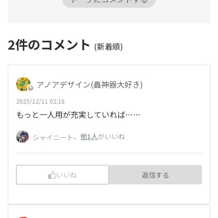
2
件のコメント
(新着順)
アノアデザイン(蟲神器大好き)
2025/12/11 02:16
もっと一人用が充実していれば……
、
他1人
がいいね
シャイニート
いいね
返信する