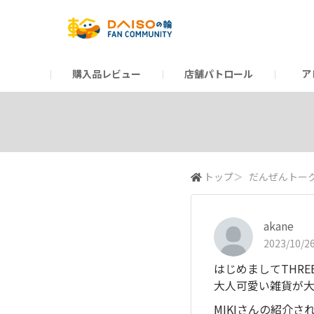
購入品レビュー
店舗パトロール
ア
だんぜんトーク
運営からのお知らせ
ーSP Blogー
プレゼントキャンペーン
1周年記念キャンペーン
公式ホームページ
知恵袋
ネットストア
教えて！DAISOの
イベント
新商品情報
DAIS
トップ
＞
だんぜんトー
akane
2023/10/26
はじめましてTHRE
大人可愛い雑貨が大好
MIKIさんの紹介