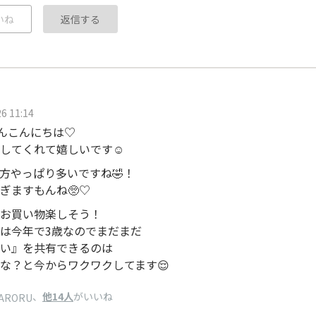
いね
返信する
6 11:14
eさんこんにちは♡
してくれて嬉しいです☺️
方やっぱり多いですね🤣！
ぎますもんね🥺♡
お買い物楽しそう！
は今年で3歳なのでまだまだ
い』を共有できるのは
な？と今からワクワクしてます😌
、
他14人
がいいね
KARORU