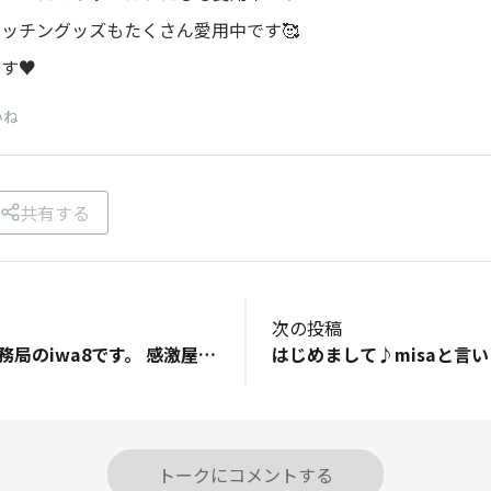
ッチングッズもたくさん愛用中です🥰
す♥️
いね
共有する
次の投稿
はじめまして！ 事務局のiwa8です。 感激屋の関西人で、1児（男の子）の母です。 料理が得意でないのに「うつわ」が好きです。 これはStandard Productsの「カコミシリーズ」です、 薄くて軽いので洗う時、やや緊張しますがお気に入りのお皿です。 あと喫茶店やモーニングも好きです。 皆さんとここで、楽しい交流ができますように・・。 よろしくお願いします！
トークにコメントする