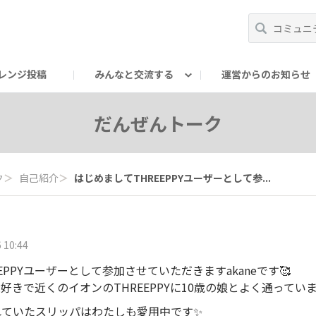
レンジ投稿
みんなと交流する
運営からのお知らせ
輪
Oの輪サークル
アンバサダー's ROOM
DAISOあんしんラボ
だんぜんトーク
ク
＞
自己紹介
＞
はじめましてTHREEPPYユーザーとして参...
 10:44
EPPYユーザーとして参加させていただきますakaneです🥰
きで近くのイオンのTHREEPPYに10歳の娘とよく通っていま
されていたスリッパはわたしも愛用中です✨