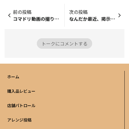
前の投稿
次の投稿
コマドリ動画の撮り方教えてほしいです(ﾉД`)ｼｸｼｸ誰でもいいので願いします・・・コメントで教えてください・・・・・・・・・・・・・・・・・・・・・・・・・・・・・・・・・・・・
なんだか最近、掲示板が使いづらくなったと感じるのは僕だけでしょうか💦今までコメントが横に一つ一つ付いてたのが、縦長になって読みづらくなったと言うか‥それとも自分が、なんかボタンに当たって変な設定になっているのかなぁ😰
トークにコメントする
ホーム
購入品レビュー
店舗パトロール
アレンジ投稿