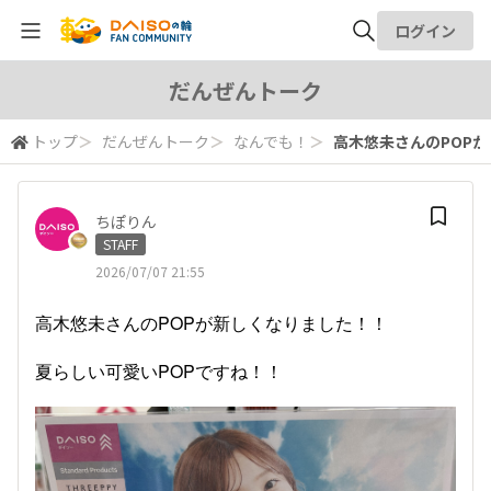
ログイン
全体検索
だんぜんトーク
トップ
＞
だんぜんトーク
＞
なんでも！
＞
高木悠未さんのPOPが
検索
ちぽりん
STAFF
2026/07/07 21:55
高木悠未さんのPOPが新しくなりました！！
夏らしい可愛いPOPですね！！