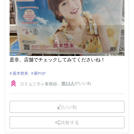
是非、店舗でチェックしてみてくださいね！
高木悠未
新POP
、
他13人
がいいね
コミュニティ事務局
いいね
共有する