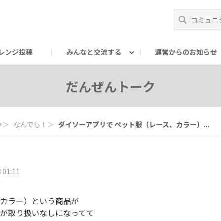
レンジ投稿
みんなと交流する
運営からのお知らせ
輪
Oの輪サークル
アンバサダー's ROOM
DAISOあんしんラボ
だんぜんトーク
ク
＞
なんでも！
＞
ダイソーアプリで ペット服（レース、カラー）...
 01:11
、カラー）という商品が
すが取り扱いなしになってて