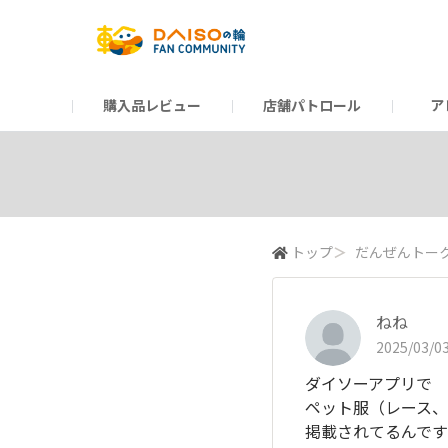
購入品レビュー
店舗パトロール
ア
だんぜんトーク
運営からのお知らせ
ーSP Blogー
プレゼントキャンペーン
1周年記念キャンペーン
公式ホームページ
知恵袋
ネットストア
教えて！DAISOの
イベント
新商品情報
DAIS
トップ
＞
だんぜんトー
ねね
2025/03/03
ダイソーアプリで
ペット服（レース
掲載されてるんで