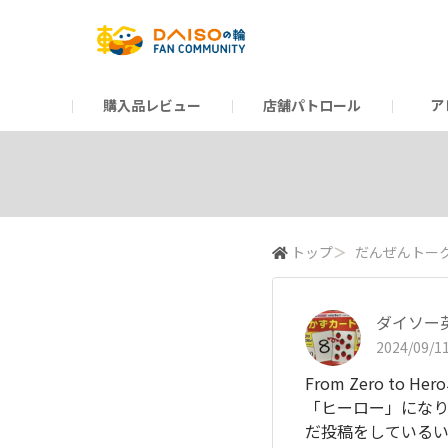
購入品レビュー
店舗パトロール
ア
だんぜんトーク
運営からのお知らせ
ーSP Blogー
プレゼントキャンペーン
1周年記念キャンペーン
公式ホームページ
知恵袋
ネットストア
教えて！DAISOの
イベント
新商品情報
DAIS
トップ
＞
だんぜんトー
ダイソー
2024/09/11
From Zero 
「ヒーロー」にな
だ投稿をしているい