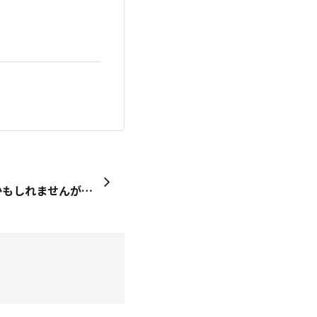
330円やから、仕方がないかもしれませんが、この洗濯機、水を入れたらすごく漏れます。 一度、回しただけで、壊れました。