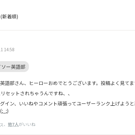
ト
(新着順)
1 14:58
イソー英語部
英語部さん、ヒーローおめでとうございます。投稿よく見てます
にリセットされちゃうんですね、、
グイン、いいねやコメント頑張ってユーザーランク上げようと
_;)
、
他7人
がいいね
ス