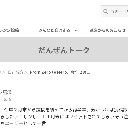
レンジ投稿
みんなと交流する
運営からのお知らせ
輪
Oの輪サークル
アンバサダー's ROOM
DAISOあんしんラボ
だんぜんトーク
ク
＞
自己紹介
＞
From Zero to Hero、今年２月...
英語部
 06:19
to Hero、今年２月末から投稿を初めてから約半年、気がつけば投稿
りましたァ！しかし！１１月末にはリセットされてしまうそう
ちユーザーとして一言: