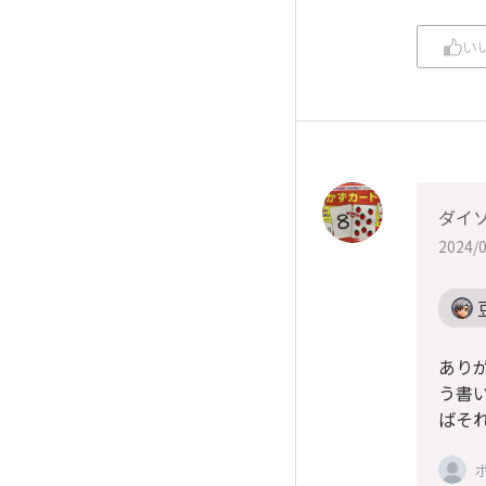
い
ダイ
2024/0
あり
う書
ばそ