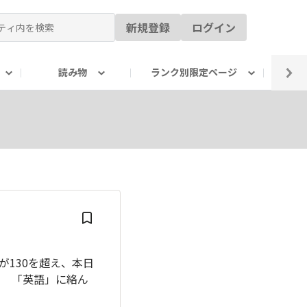
新規登録
ログイン
読み物
ランク別限定ページ
イ
数が130を超え、本日
泣 「英語」に絡ん