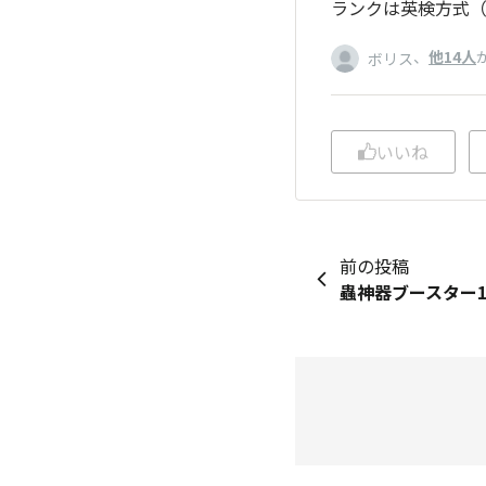
ランクは英検方式
、
他14人
ボリス
いいね
前の投稿