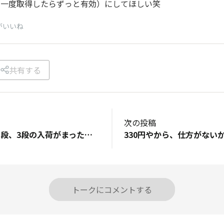
（一度取得したらずっと有効）にしてほしい笑
がいいね
共有する
次の投稿
蟲神器ブースター1段、3段の入荷がまったくされない 愛知尾張地方 入荷タイミングはいつなのか？知りたいです
トークにコメントする