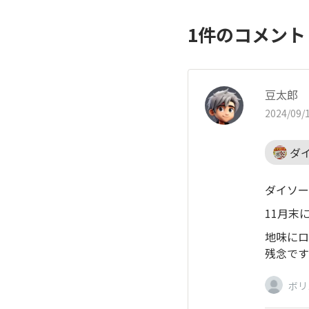
1
件のコメン
豆太郎
2024/09/1
ダ
ダイソー
11月末
地味にロ
残念です(;
ボリ