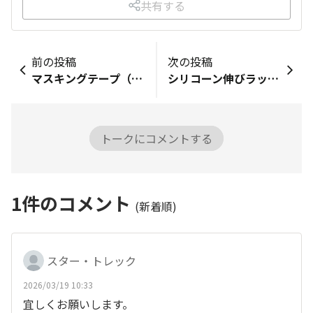
共有する
前の投稿
次の投稿
マスキングテープ（ストライプ 蛍光 ピンク オレンジ）再販お願いします😭 今日5軒周りましたがありませんでした 本当にお願い💦
シリコーン伸びラップLLの在庫がある店舗を探したいのですが、商品名で検索してどこの店舗になら在庫があるのか？という調べ方がよくわかりません。どなたか教えていただけませんか？
トークにコメントする
1
件のコメント
(新着順)
スター・トレック
2026/03/19 10:33
宜しくお願いします。