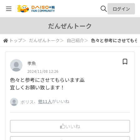
ログイン
全体検索
だんぜんトーク
トップ
＞
だんぜんトーク
＞
自己紹介
＞
色々と参考にさせてもらいま
検索
孝魚
2024/11/08 12:26
色々と参考にさせてもらいます🙇
宜しくお願い致します！
、
他11人
がいいね
ボリス
いいね