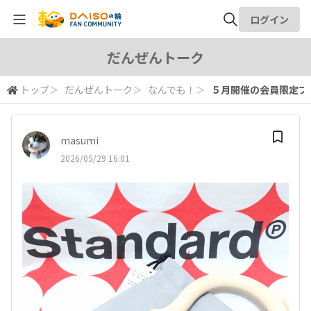
ログイン
全体検索
だんぜんトーク
トップ
＞
だんぜんトーク
＞
なんでも！
＞
５月開催の会員限定プレ
検索
masumi
2026/05/29 16:01