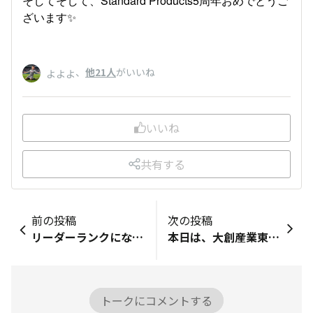
そしてそして、Standard Products5周年おめでとうご
ざいます✨️
、
他21人
がいいね
よよよ
いいね
共有する
前の投稿
次の投稿
リーダーランクになりました⭐️
本日は、大創産業東京本部で「千怪戦戯」先行体験会を開催中！今日も受付係のだいぞうです📸新しいプロモカードも展示されてるぞう・・・！キラキラだぞう🐘ご来場のみなさん、たくさん楽しんでくださいね！思い出はぜひ「アレンジ投稿」「だんぜんトーク」のコーナーで”#千怪戦戯”をつけてシェアしてください♪
トークにコメントする