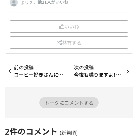
、
他21人
がいいね
ボリス
いいね
共有する
前の投稿
次の投稿
コーヒー好きさんに・・・ 22・08には125gのブラックコーヒーキャンディ―ですが、 最近の物は90gのステルス値上げ、でも美味しいです。 アマゾンでコーヒーフィルター買ってたが、1枚3円以上していて 納期も長い・・・円錐形の1から4杯用で仕方ないと思ってた。 ある日、ダイソーで見たら50枚入りで110円、2.2円/枚びっくり。
今夜も喋りますよ❗ さて、この後1月27日土曜日20時より一時間、 （X）スペースにて、プチブロックについて喋らせていただきます。 今回のお題は （X）@oyazame36 さんより、 「PBC39好きを実感するとき」でいきます 併せて「現在どれくらい（例:5段階）ブロックビルド好き？」もね。 今週は新発売の｢組立ブロック｣も紹介しちゃいます PBCとは、｢プチブロッククラブ｣の略です。 コレからのプチブロックに期待すること、 こんなことやってきたい！ などラジオ形式でしゃべってますので よろしければいらしてください。 シークレットリスナーも許可してますよー。 また、もしよろしければ、 こちらに返信いただけれはトークのネタとして使わせて頂きます
トークにコメントする
2
件のコメント
(新着順)