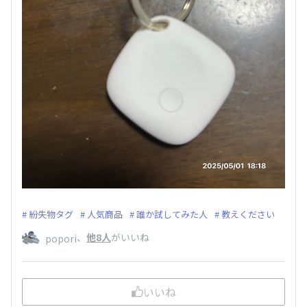
紛失物タグ
人気商品
誰か試してみた人
教えください
、
他8人
がいいね
popori
いいね