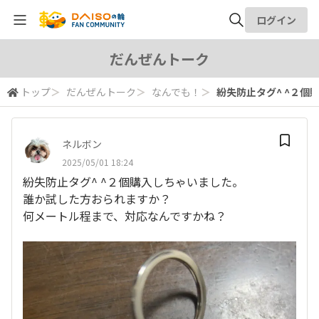
ログイン
全体検索
だんぜんトーク
トップ
＞
だんぜんトーク
＞
なんでも！
＞
紛失防止タグ^ ^２個購
検索
ネルボン
2025/05/01 18:24
紛失防止タグ^ ^２個購入しちゃいました。
誰か試した方おられますか？
何メートル程まで、対応なんですかね？