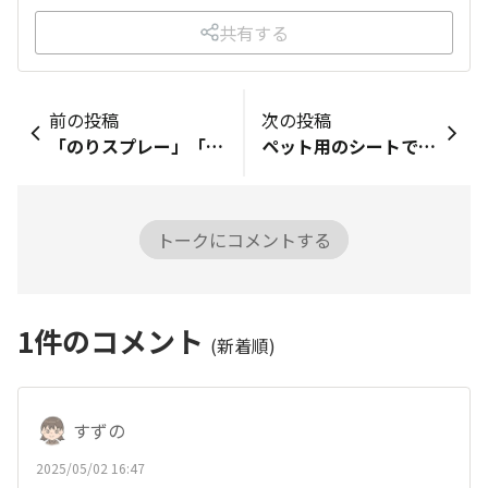
共有する
前の投稿
次の投稿
「のりスプレー」「アイロン用のりスプレー」で在庫検索をするとアプリが停止、又は再起動します。 一度問い合わせたのですが、不具合は認められずアプリの再インストール等を勧められました。 その後再インストールするも同じ事象が起こり諦めておりました。 友人3名にも試して貰った全く同じようにアプリが落ちます。 ちなみにAndroidです。 先程投稿前に試した処、なぜかアイロン用のりスプレー300mlのみは大丈夫でした。
ペット用のシートです。 今まではペットショップで買ってましたが ダイソーにあることを知りずっと買ってます。 種類はたくさんありますが、こちらを購入しまして。助かっています。おすすめですり
トークにコメントする
1
件のコメント
(新着順)
すずの
2025/05/02 16:47