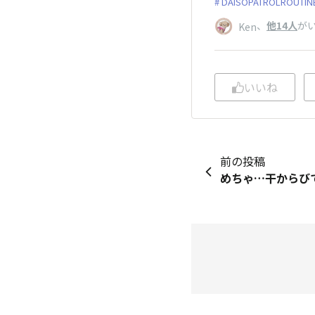
DAISOPATROLROUTIN
、
他14人
が
Ken
いいね
前の投稿
めちゃ…干からびて