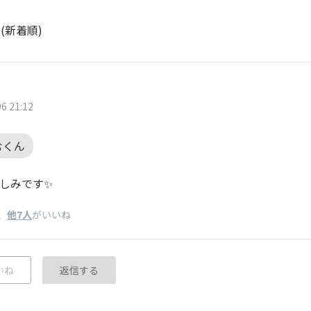
ト
(新着順)
6 21:12
むくん
しみです✨
、
他7人
がいいね
いね
返信する