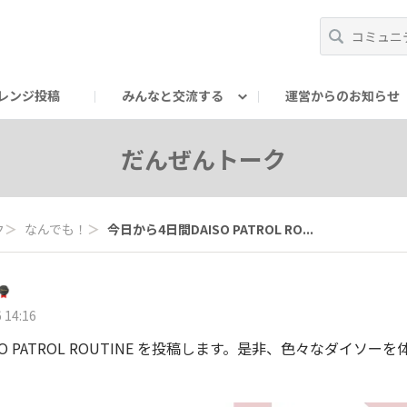
レンジ投稿
みんなと交流する
運営からのお知らせ
輪
Oの輪サークル
アンバサダー's ROOM
DAISOあんしんラボ
だんぜんトーク
ク
＞
なんでも！
＞
今日から4日間DAISO PATROL RO...
 14:16
SO PATROL ROUTINE を投稿します。是非、色々なダイソ