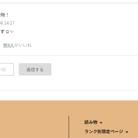
俺！
6 14:17
す☺️✨
、
他8人
がいいね
いね
返信する
読み物
ランク別限定ページ