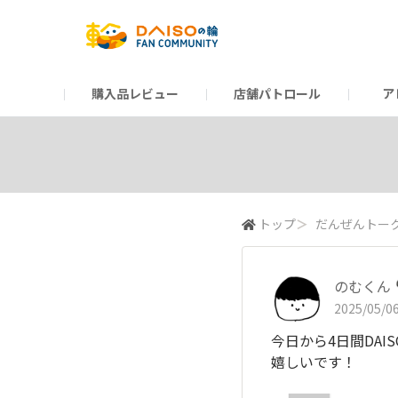
購入品レビュー
店舗パトロール
ア
だんぜんトーク
運営からのお知らせ
ーSP Blogー
プレゼントキャンペーン
1周年記念キャンペーン
公式ホームページ
知恵袋
ネットストア
教えて！DAISOの
イベント
新商品情報
DAIS
トップ
＞
だんぜんトー
のむくん
2025/05/06
今日から4日間DAI
嬉しいです！