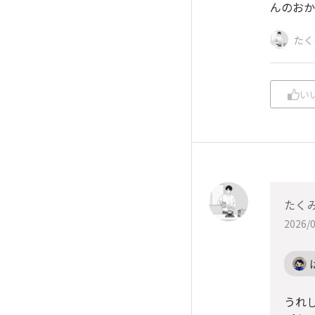
んのおか
たく
い
たく
2026/0
うれ