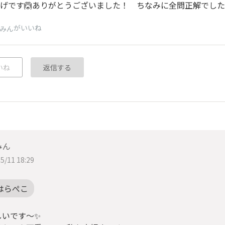
げです🙆ありがとうございました！ ちなみに全問正解でした
がいいね
みん
いね
返信する
みん
5/11 18:29
はらぺこ
しいです〜✨