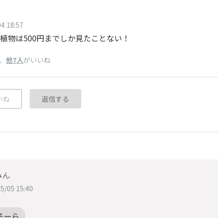
4 18:57
円⁈植物は500円までしか見たことない！
、
他7人
がいいね
いね
返信する
みん
5/05 15:40
そーら