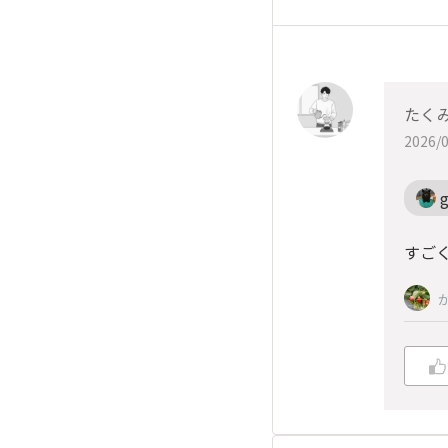
たく
2026/0
すご