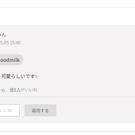
みん
5/05 15:40
goodmilk
く可愛らしいです✨
、
他5人
がいいね
かめ
いいね
返信する