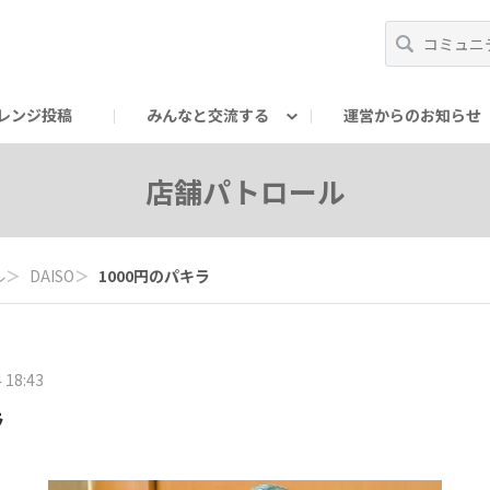
レンジ投稿
みんなと交流する
運営からのお知らせ
輪
Oの輪サークル
アンバサダー's ROOM
DAISOあんしんラボ
店舗パトロール
ル
＞
DAISO
＞
1000円のパキラ
 18:43
ラ