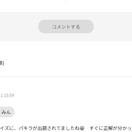
コメントする
順)
1 15:59
くみん
Oクイズに、パキラが出題されてましたね😁 すぐに正解が分か