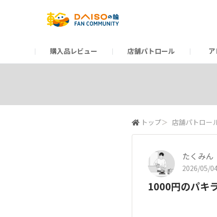
購入品レビュー
店舗パトロール
ア
だんぜんトーク
運営からのお知らせ
ーSP Blogー
プレゼントキャンペーン
1周年記念キャンペーン
公式ホームページ
知恵袋
ネットストア
教えて！DAISOの
イベント
新商品情報
DAIS
トップ
＞
店舗パトロー
たくみん
2026/05/04
1000円のパキ