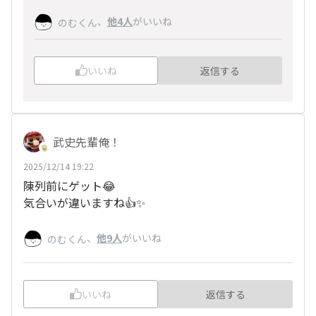
、
他4人
がいいね
のむくん
いいね
返信する
武史先輩俺！
2025/12/14 19:22
陳列前にゲット😂
気合いが違いますね👍️✨
、
他9人
がいいね
のむくん
いいね
返信する