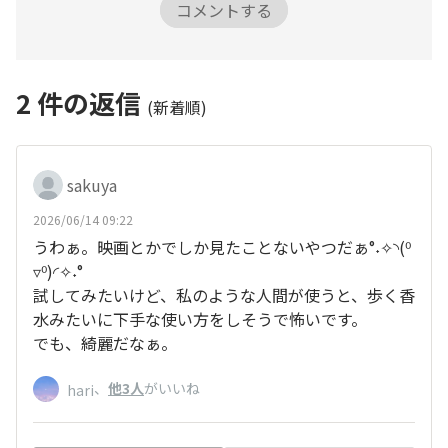
コメントする
2
件の返信
(新着順)
sakuya
2026/06/14 09:22
うわぁ。映画とかでしか見たことないやつだぁ°˖✧◝(⁰
▿⁰)◜✧˖°
試してみたいけど、私のような人間が使うと、歩く香
水みたいに下手な使い方をしそうで怖いです。
でも、綺麗だなぁ。
、
他3人
がいいね
hari