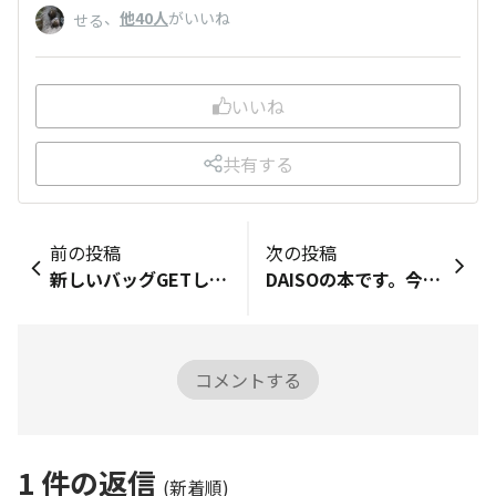
、
他40人
がいいね
せる
いいね
共有する
前の投稿
次の投稿
新しいバッグGETしました😘沢山悩んだけど、今回選んだのはこちらです！沢山使うぞ😍購入品レビュー■「購入品レビュー」で…自分で記録をつける・シェアする！■商品の「バーコード」を撮影して、写真をアップロードしてね。バーコードがはっきり分かるように撮影してね📷■商品全体の写真を撮影してね！■この商品のおすすめ度は？5■購入した理由を教えて♪お店でたまたま見つけた！一目ぼれ💕■この商品のおすすめポイントを教えて✍緑に黄色と目を引くカラー！お出かけコーデのアクセントに😍記録ありがとうございます♪ぜひ「DAISOの輪」の仲間にもシェアしてね！記録の振り返りシェアは下のボタンから！▼
DAISOの本です。今回は「5分後に煌めく世界 月/太陽」を買ってみました。どっちも面白いです。おすすめの話は太陽の「夢見る顕微鏡」、月の「秘密のカーテン」です。二冊で220円くらいです。
コメントする
1
件の返信
(新着順)