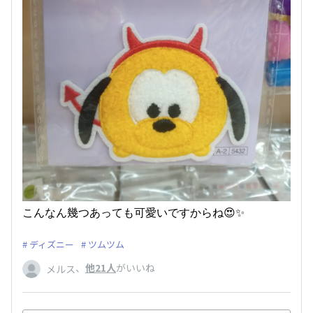
こんなん幾つあっても可愛いですからね😍✨
ディズニー
ツムツム
、
他21人
がいいね
メルス