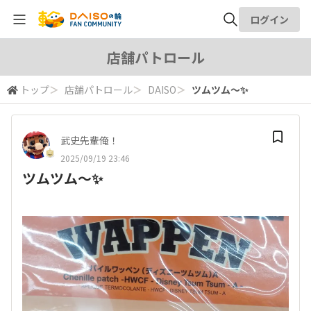
ログイン
全体検索
店舗パトロール
トップ
＞
店舗パトロール
＞
DAISO
＞
ツムツム～✨
検索
武史先輩俺！
2025/09/19 23:46
ツムツム～✨