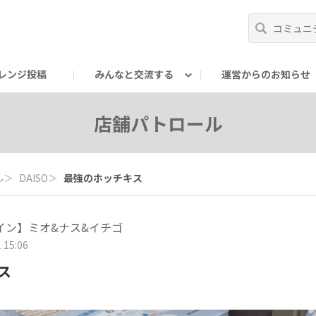
レンジ投稿
みんなと交流する
運営からのお知らせ
輪
Oの輪サークル
アンバサダー's ROOM
DAISOあんしんラボ
店舗パトロール
ル
＞
DAISO
＞
最強のホッチキス
イン】ミオ&ナス&イチゴ
 15:06
ス