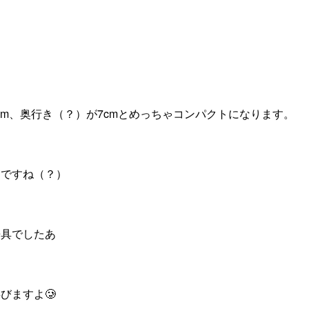
1cm、奥行き（？）が7cmとめっちゃコンパクトになります。
うですね（？）
房具でしたあ
びますよ🥲