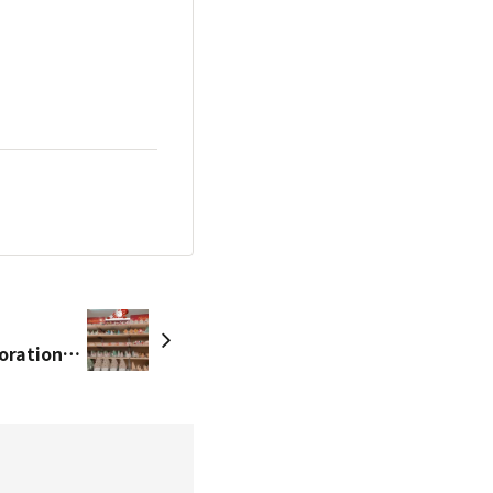
🎄 Festive Christmas Decorations to Brighten Your Home 🎄( 心が弾むクリスマスデコレーショ )