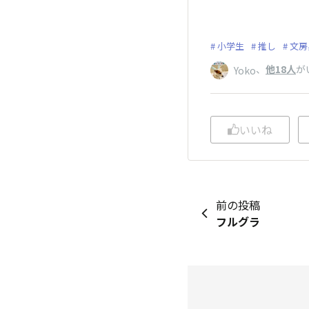
小学生
推し
文房
、
他18人
が
Yoko
いいね
前の投稿
フルグラ