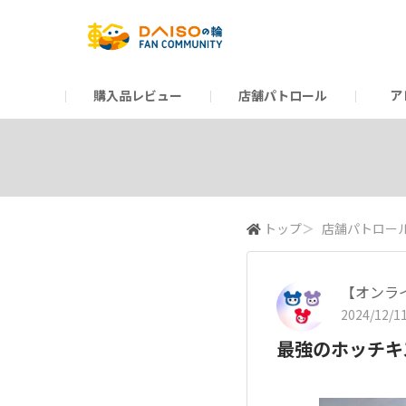
購入品レビュー
店舗パトロール
ア
だんぜんトーク
運営からのお知らせ
ーSP Blogー
プレゼントキャンペーン
1周年記念キャンペーン
公式ホームページ
知恵袋
ネットストア
教えて！DAISOの
イベント
新商品情報
DAIS
トップ
＞
店舗パトロー
【オンラ
2024/12/11
最強のホッチキ