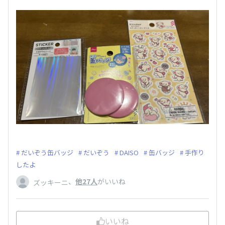
だいぞう缶バッジ
だいぞう
DAISO
缶バッジ
手作り
したよ
、
他27人
がいいね
ズッキーニ
いいね