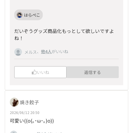
はらぺこ
だいぞうグッズ商品化もっとして欲しいですよ
ね！
、
他4人
がいいね
メルス
いいね
返信する
焼き餃子
2026/06/12 20:50
可愛い((o(｡･ω･｡)o))