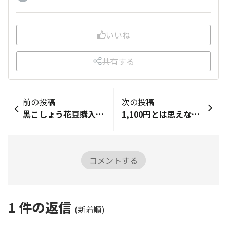
いいね
共有する
前の投稿
次の投稿
黒こしょう花豆購入品レビュー■「購入品レビュー」で…自分で記録をつける・シェアする！■商品の「バーコード」を撮影して、写真をアップロードしてね。バーコードがはっきり分かるように撮影してね📷■商品全体の写真を撮影してね！■この商品のおすすめ度は？5■購入した理由を教えて♪お店でたまたま見つけた！一目ぼれ💕■この商品のおすすめポイントを教えて✍いかり豆が元々好きなので、黒こしょう味が店舗に陳列してあるのをみて、購入しました！黒こしょう好きな方などにおすすめです！記録ありがとうございます♪ぜひ「DAISOの輪」の仲間にもシェアしてね！記録の振り返りシェアは下のボタンから！▼
1,100円とは思えない。機能美に優れた高見えリュックと愛用小物たち最近Standard Productsで購入したアイテムが、どれもシンプルで使い勝手が良く、すっかり日々の定番になっています。1. リュックサック今回の目玉は何と言ってもこのリュック。正直、1,000円（税抜）のクオリティを遥かに超えています。• 2WAY仕様: 上部にしっかりとしたハンドルが付いているので、バックパックとしてだけでなく、手提げバッグとしても使えるのが便利。• 充実の収納: 内側にはインナーポケットがあり、小物の整理もしやすい設計です。• デザイン: 余計な装飾のないミニマルなブラックで、どんな服装にも馴染みます。2. メッシュバッグインバッグリュックの中を整理するために愛用しているポーチ。中身が適度に見えるメッシュ素材なので、必要なものがすぐに取り出せます。Aesopのボトルなど、お気に入りのケア用品をまとめて持ち運ぶのに重宝しています。3. 折りたたみエコバッグカラビナ付きでリュックの外側にも付けられるコンパクトなエコバッグ。グレーの落ち着いたトーンが気に入っています。急な買い物にも対応できる、外出時の必須アイテムです。4. ワイヤレスイヤホンこちらも合わせて愛用中。マットな質感とコンパクトなサイズ感で、バッグのサイドポケットやポーチにすっぽり収まります。Standard Productsのアイテムは、どれもシンプルかつ機能的。特にこのリュックは、手提げでも背負ってもサマになるので、荷物をミニマルにまとめたい方に本当におすすめです。
コメントする
1
件の返信
(新着順)