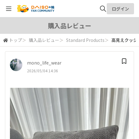
ログイン
全体検索
購入品レビュー
トップ
＞
購入品レビュー
＞
Standard Products
＞
高見えクッシ
検索
mono_life_wear
2026/05/04 14:36