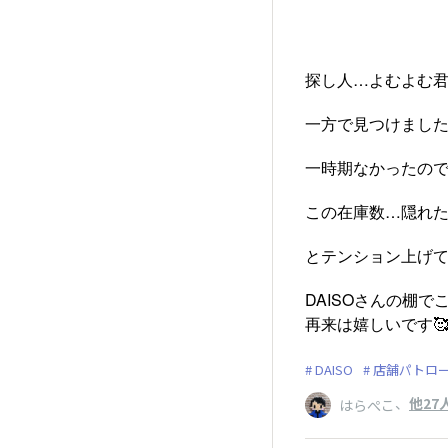
探し人…よむよむ君
一方で見つけました
一時期なかったの
この在庫数…隠れた
とテンション上げて
DAISOさんの棚
再来は嬉しいです
DAISO
店舗パトロ
、
他27
はらぺこ