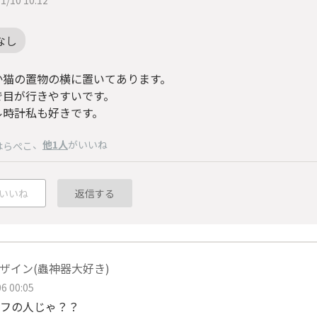
なし
か猫の置物の横に置いてあります。
で目が行きやすいです。
ル時計私も好きです。
、
他1人
がいいね
はらぺこ
いいね
返信する
ザイン(蟲神器大好き)
6 00:05
フの人じゃ？？