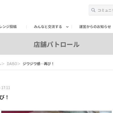
レンジ投稿
みんなと交流する
運営からのお知らせ
輪
Oの輪サークル
アンバサダー's ROOM
DAISOあんしんラボ
店舗パトロール
ル
＞
DAISO
＞
ジワジワ感…再び！
 17:11
び！