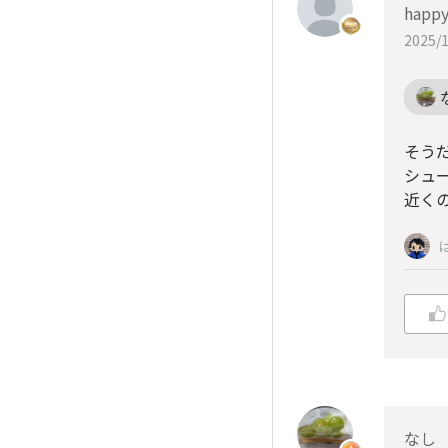
happ
2025/1
そうだ
シュ
近く
なし