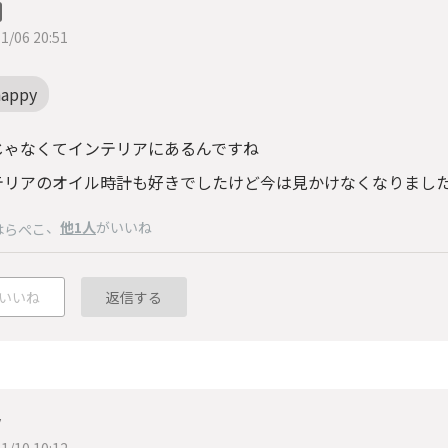
1/06 20:51
happy
じゃなくてインテリアにあるんですね
テリアのオイル時計も好きでしたけど今は見かけなくなりまし
、
他1人
がいいね
はらぺこ
いいね
返信する
y
1/10 10:12