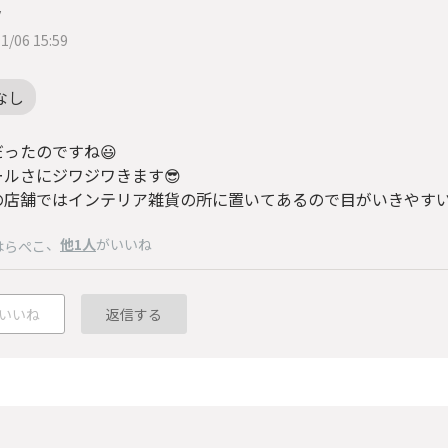
y
1/06 15:59
なし
ったのですね😃
ールさにジワジワきます😎
の店舗ではインテリア雑貨の所に置いてあるので目がいきやすい
、
他1人
がいいね
はらぺこ
いいね
返信する