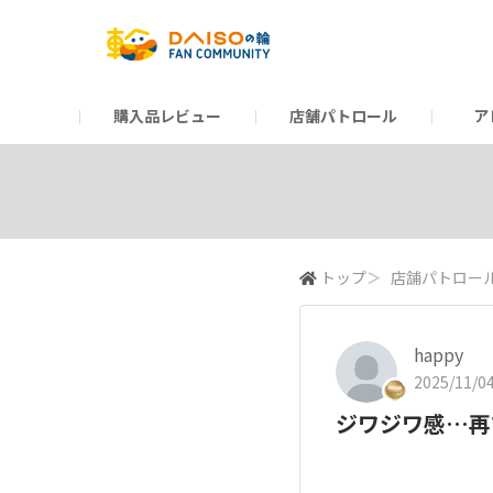
購入品レビュー
店舗パトロール
ア
だんぜんトーク
運営からのお知らせ
ーSP Blogー
プレゼントキャンペーン
1周年記念キャンペーン
公式ホームページ
知恵袋
ネットストア
教えて！DAISOの
イベント
新商品情報
DAIS
トップ
＞
店舗パトロー
happy
2025/11/04
ジワジワ感…再