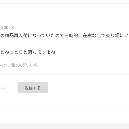
6 00:28
の商品再入荷になっていたので一時的に在庫なしで売り場にい
とねっとりと落ちますよね
、
他5人
がいいね
ぺこ
いね
返信する