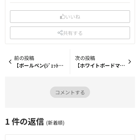
いいね
共有する
前の投稿
次の投稿
​​【ボールペン(ｼﾞｪｯﾄｽﾄﾘｰﾑ)】 ​ジェットストリーム買いました！黒いのカッコいいし、ジェットストリームは滑らかでとても描きやすいです！
​​【ホワイトボードマーカー】 ​ホワイトボードを買ったついでに買いました！3色入って、ボード消し、マグネット付きです！
コメントする
1
件の返信
(新着順)