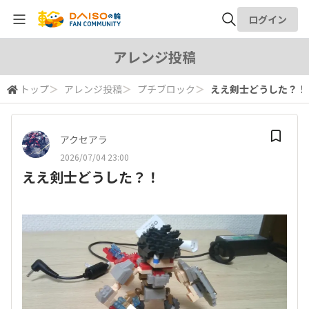
ログイン
全体検索
アレンジ投稿
トップ
＞
アレンジ投稿
＞
プチブロック
＞
ええ剣士どうした？！
検索
アクセアラ
2026/07/04 23:00
ええ剣士どうした？！