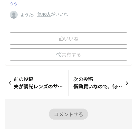
クツ
、
他40人
がいいね
ようた
いいね
共有する
前の投稿
次の投稿
夫が調光レンズのサングラスが欲しいというので買ってみました✨自分用ならブラウンに変わるものを選ぶけど、夫用にはグレーになるものを選んでみました🙌あいにく外に出る機会が購入後は少なく、色が変わってるのを見れていませんが、パソコン作業中の夫が「なんかモニター見やすい！チカチカしないんだけど！」と思わぬところで嬉しい実感をしていたようです🤭200円でこんなに喜んでもらえたらコスパ良すぎですね💘笑
衝動買いなので、何を入れるかは、これから考えます♪（笑）購入品レビュー■「購入品レビュー」で…自分で記録をつける・シェアする！■商品の「バーコード」を撮影して、写真をアップロードしてね。バーコードがはっきり分かるように撮影してね📷■商品全体の写真を撮影してね！■この商品のおすすめ度は？5■購入した理由を教えて♪お店でたまたま見つけた！一目ぼれ💕■この商品のおすすめポイントを教えて✍マイメロちゃんとクロミちゃんあまりの可愛いさに衝動買いしちゃいました。記録ありがとうございます♪ぜひ「DAISOの輪」の仲間にもシェアしてね！記録の振り返りシェアは下のボタンから！▼
コメントする