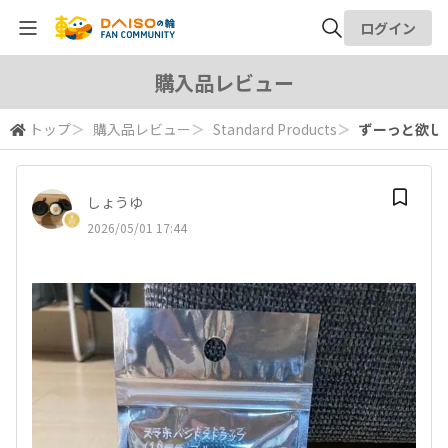
ログイン
全体検索
購入品レビュー
トップ
＞
購入品レビュー
＞
Standard Products
＞
ずーっと欲しか
検索
しょうゆ
2026/05/01 17:44