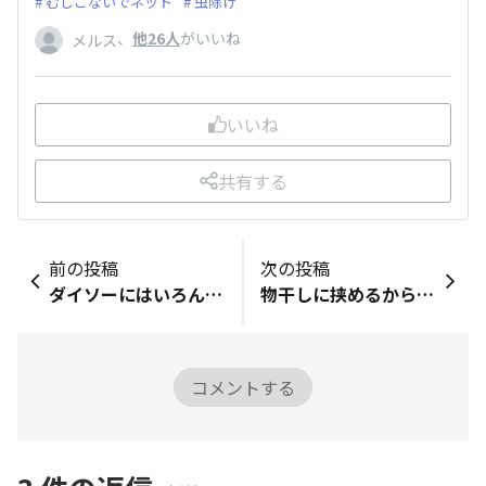
むしこないでネット
虫除け
、
他26人
がいいね
メルス
いいね
共有する
前の投稿
次の投稿
ダイソーにはいろんなタイプの歯ブラシがあります。 銀イオンヘッド。 4本で100えん。やすい。
物干しに挟めるから風が吹いても落ちにくい。3本で100えん。きがるにかえてうれしいです。
コメントする