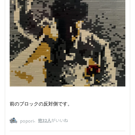
前のブロックの反対側です。
、
他32人
がいいね
popori