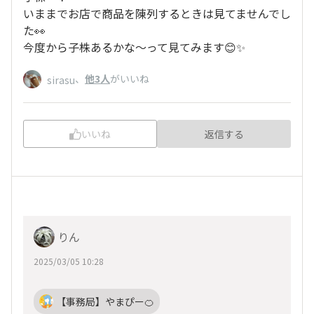
いままでお店で商品を陳列するときは見てませんでし
た👀
今度から子株あるかな～って見てみます😊✨
、
他3人
がいいね
sirasu
いいね
返信する
りん
2025/03/05 10:28
【事務局】やまぴー🍊