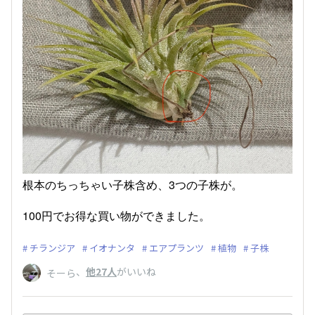
根本のちっちゃい子株含め、3つの子株が。
100円でお得な買い物ができました。
チランジア
イオナンタ
エアプランツ
植物
子株
、
他27人
がいいね
そーら