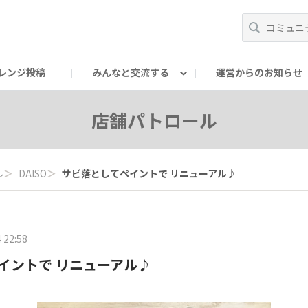
レンジ投稿
みんなと交流する
運営からのお知らせ
輪
Oの輪サークル
アンバサダー's ROOM
DAISOあんしんラボ
店舗パトロール
ル
＞
DAISO
＞
サビ落としてペイントで リニューアル♪
 22:58
イントで リニューアル♪