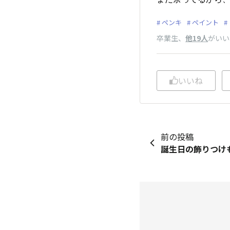
ペンキ
ペイント
卒業生
、
他19人
がいい
いいね
前の投稿
誕生日の飾りつけも