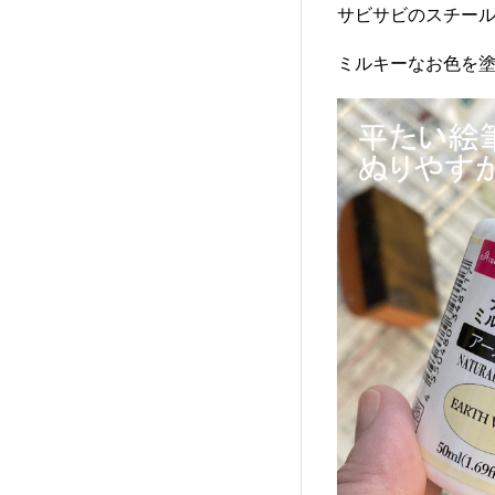
サビサビのスチー
ミルキーなお色を