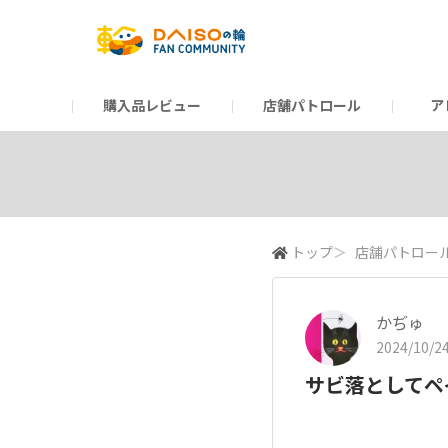
購入品レビュー
店舗パトロール
ア
だんぜんトーク
運営からのお知らせ
ーSP Blogー
プレゼントキャンペーン
1周年記念キャンペーン
公式ホームページ
知恵袋
ネットストア
教えて！DAISOの
イベント
新商品情報
DAIS
トップ
＞
店舗パトロー
かぢゅ
2024/10/24
サビ落としてペ