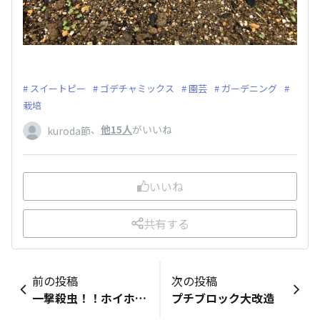
スイートピー
ゴデチャミックス
園芸
ガーデニング
栽培
、
他15人
がいいね
kuroda節
いいね
共有する
前の投稿
次の投稿
一撃殺虫！！ホイホイさん
プチブロック大改造