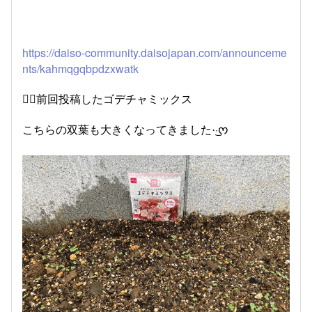
https://daiso-community.daisojapan.com/announceme
nts/kahmqgqbpdzxwatk
👆🏻前回投稿したゴデチャミックス
こちらの双葉も大きくなってきました·͜·ᰔ