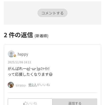
コメントする
2
件の返信
(新着順)
happy
2025/11/06 16:11
がんばれーq(
･ω･
)pﾌｧｲﾄ!
って応援したくなります😃
、
他2人
がいいね
sirasu
いいね
返信する