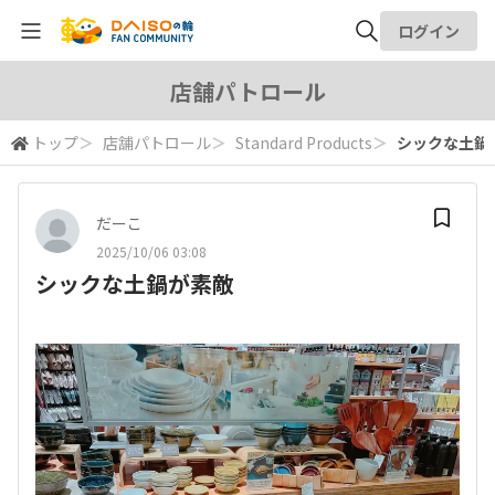
ログイン
全体検索
店舗パトロール
トップ
＞
店舗パトロール
＞
Standard Products
＞
シックな土鍋
検索
だーこ
2025/10/06 03:08
シックな土鍋が素敵