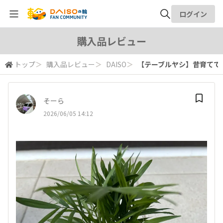
ログイン
全体検索
購入品レビュー
トップ
＞
購入品レビュー
＞
DAISO
＞
【テーブルヤシ】昔育てて枯
検索
そーら
2026/06/05 14:12