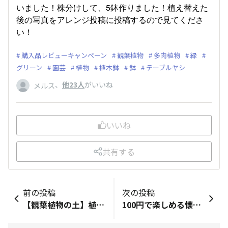
いました！株分けして、5鉢作りました！植え替えた
後の写真をアレンジ投稿に投稿するので見てくださ
い！
購入品レビューキャンペーン
観葉植物
多肉植物
緑
グリーン
園芸
植物
植木鉢
鉢
テーブルヤシ
、
他23人
がいいね
メルス
いいね
共有する
前の投稿
次の投稿
​​【観葉植物の土】 ​植物を植え替えるために買いました。栄養が入っていてまあまあいい土です！
100円で楽しめる懐かしいゲームを見つけたので購入してみました。強度がどれ位あるかわからないですが、ちょっと遊んでみようと思います。