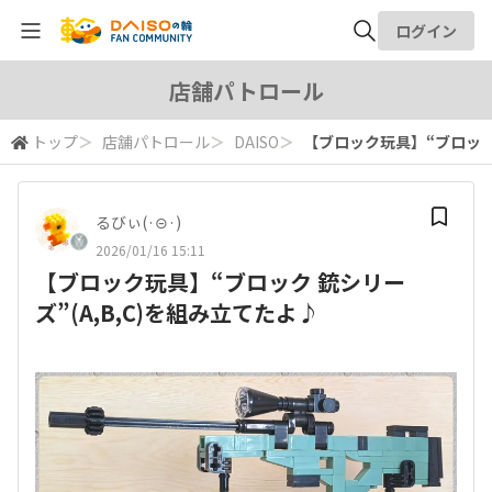
ログイン
全体検索
店舗パトロール
トップ
＞
店舗パトロール
＞
DAISO
＞
【ブロック玩具】“ブロック 
検索
るびぃ(·⊝·)
2026/01/16 15:11
【ブロック玩具】“ブロック 銃シリー
ズ”(A,B,C)を組み立てたよ♪