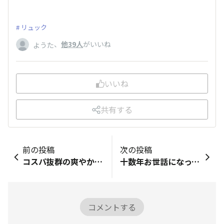
リュック
、
他39人
がいいね
ようた
いいね
共有する
前の投稿
次の投稿
​コスパ抜群の爽やかなヒノキ精油！​アロマオイルについて色々調べていたら、スタプロのヒノキ精油がとても良いと書いていらした方がいて、以来愛用中。我が家では、アロマストーンに垂らしたり、トイレットペーパーの芯に垂らしたりして使っています。購入品レビュー■「購入品レビュー」で…自分で記録をつける・シェアする！■商品の「バーコード」を撮影して、写真をアップロードしてね。バーコードがはっきり分かるように撮影してね📷■商品全体の写真を撮影してね！■この商品のおすすめ度は？5■購入した理由を教えて♪その他■この商品のおすすめポイントを教えて✍とにかくコスパがいい！税込550円はお買い得です！記録ありがとうございます♪ぜひ「DAISOの輪」の仲間にもシェアしてね！記録の振り返りシェアは下のボタンから！▼
十数年お世話になっている私の愛車（自転車のことですｗ）ですが、流石にこの年数が経つとあちこちガタが来ます。数か月前、真剣に新しい自転車を購入してしまうか、パーツを買いかえるか悩んだ末、サドル（純正品）とバッテリーを購入し、サドルを交換したらなんと快適なこと。元通りとは行きませんでしたが、快適さは戻りました。そんな愛車を長く使うため、普段から油差しや錆取りなどのメンテナンスも行っているのですが、今回DAISOで便利なアイテムを発見しました。それが「三面チェーンブラシ」です。このブラシは名前の通り、チェーンを三方向から同時に掃除できる構造になっておりチェーンに挟んで横に動かすだけで簡単に汚れを落とせます。反対側には刷毛状のブラシも付いていて電動部分など細かい場所の掃除にも便利でした。私はチェーンカバーを外す必要があるタイプなので少し手間はありますが、それでも以前よりかなり楽に掃除できるようになりました。難点を挙げるなら、掃除後のブラシ自体がかなり汚れることくらい。私はパッケージごと持ち歩いています。それでも、掃除と注油をした後の自転車は本当に快適で、「買ってよかった」と感じています。愛車を大切にメンテナンスしたい方は、ぜひDAISOの自転車コーナーをチェックしてみてください♪購入品レビュー■商品の「バーコード」を撮影して、写真をアップロードしてね。バーコードがはっきり分かるように撮影してね📷■商品全体の写真を撮影してね！■この商品のおすすめ度は？5■購入した理由を教えて♪SNSでバズっていて気になった！📱■この商品のおすすめポイントを教えて✍あなたの自転車メンテナンスを楽にしてくれる便利アイテムです。片方は三面にブラシがついているので、チェーンに合わせて横に動かすだけでチェーンがピカピカに。さらに片面は細めのブラシタイプ。手が届きにくい場所の泥汚れなども簡単に落としてくれます。記録ありがとうございます♪ぜひ「DAISOの輪」の仲間にもシェアしてね！記録の振り返りシェアは下のボタンから！▼
コメントする