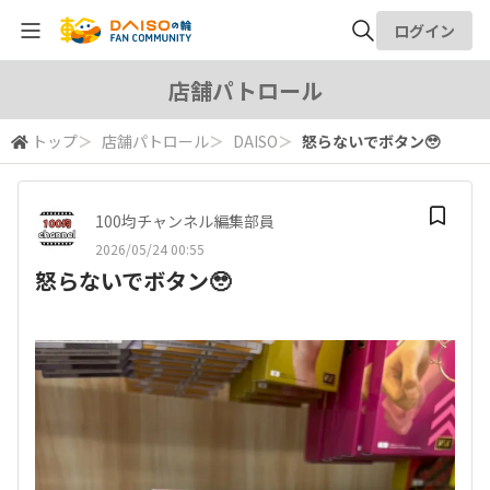
ログイン
全体検索
店舗パトロール
トップ
＞
店舗パトロール
＞
DAISO
＞
怒らないでボタン🥹
検索
100均チャンネル編集部員
2026/05/24 00:55
怒らないでボタン🥹