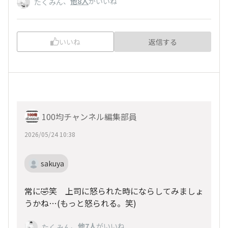
、
他8人
がいいね
たくみん
いいね
返信する
100均チャンネル編集部員
2026/05/24 10:38
sakuya
常に🤣笑 上司に怒られた時にならしてみましょ
うかね…(もっと怒られる。笑)
、
他7人
がいいね
たくみん