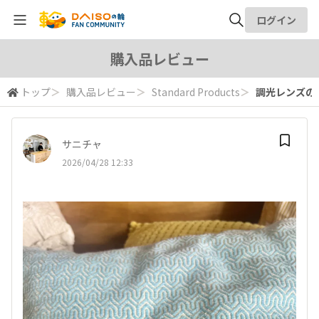
ログイン
全体検索
購入品レビュー
トップ
＞
購入品レビュー
＞
Standard Products
＞
調光レンズの
検索
サニチャ
2026/04/28 12:33