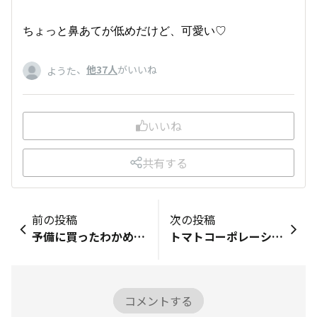
ちょっと鼻あてが低めだけど、可愛い♡
、
他37人
がいいね
ようた
いいね
共有する
前の投稿
次の投稿
予備に買ったわかめと使いかけのわかめ購入品レビュー■「購入品レビュー」で…自分で記録をつける・シェアする！■商品の「バーコード」を撮影して、写真をアップロードしてね。バーコードがはっきり分かるように撮影してね📷■商品全体の写真を撮影してね！■この商品のおすすめ度は？5■購入した理由を教えて♪その他■この商品のおすすめポイントを教えて✍乾燥わかめが100円で買えるチャック袋に入ってるので便利記録ありがとうございます♪ぜひ「DAISOの輪」の仲間にもシェアしてね！記録の振り返りシェアは下のボタンから！▼
トマトコーポレーション「ピーナッツバター(クランチ)」■商品の「バーコード」を撮影して、写真をアップロードしてね。バーコードがはっきり分かるように撮影してね📷■商品全体の写真を撮影してね！■この商品のおすすめ度は？3■購入した理由を教えて♪その他■この商品のおすすめポイントを教えて✍ピーナッツバターです。砕いたピーナッツの歯ざわりが味わえるタイプ。国産のピーナッツクリームや菓子パンの中に入っているようなものに比べると、甘さはだいぶ控えめの印象です。
コメントする