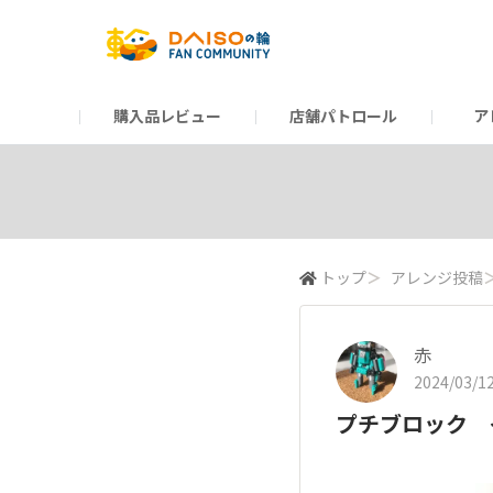
購入品レビュー
店舗パトロール
ア
だんぜんトーク
運営からのお知らせ
ーSP Blogー
プレゼントキャンペーン
1周年記念キャンペーン
公式ホームページ
知恵袋
ネットストア
教えて！DAISOの
イベント
新商品情報
DAIS
トップ
＞
アレンジ投稿
赤
2024/03/12
プチブロック 